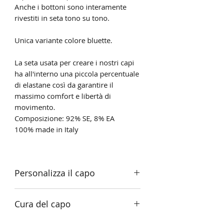
Anche i bottoni sono interamente
rivestiti in seta tono su tono.
Unica variante colore bluette.
La seta usata per creare i nostri capi
ha all'interno una piccola percentuale
di elastane così da garantire il
massimo comfort e libertà di
movimento.
Composizione: 92% SE, 8% EA
100% made in Italy
Personalizza il capo
è possibile personalizzare questo
Cura del capo
prodotto con le tue iniziali. Verranno
ricamate con filo dorato sull’orlo della