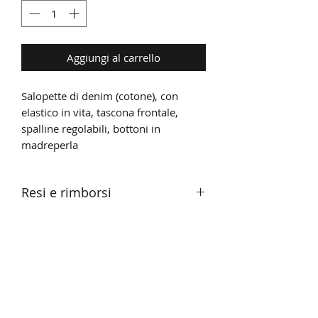
Aggiungi al carrello
Salopette di denim (cotone), con
elastico in vita, tascona frontale,
spalline regolabili, bottoni in
madreperla
Resi e rimborsi
RIMBORSI
Nel caso di prodotti difettosi o di
eventuali danneggiamenti o
difformità rispetto a quanto ordinato,
Iscriviti alla nostra newsletter
provvederemo a cambiare i prodotti
contestati o a sostituirli con altri di
pari valore o al relativo rimborso di