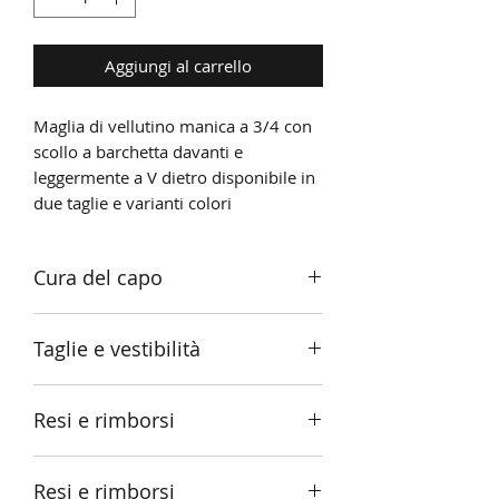
Aggiungi al carrello
Maglia di vellutino manica a 3/4 con
scollo a barchetta davanti e
leggermente a V dietro disponibile in
due taglie e varianti colori
Cura del capo
È consigliabile lavare il velluto a
Taglie e vestibilità
mano con acqua fredda o tiepida e
utilizzare un detergente delicato.
Vestibilità regolare
Evita lo strofinio e torcere il tessuto,
Resi e rimborsi
ma piuttosto immergilo con
S : da 38 a 42
delicatezza e sciacqualo
RIMBORSI
M: da 42 a 46
accuratamente. Asciuga il velluto
Resi e rimborsi
Nel caso di prodotti difettosi o di
stendendolo su una superficie piana,