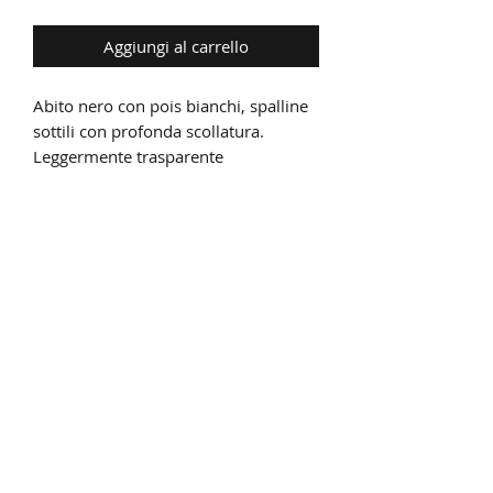
Aggiungi al carrello
Abito nero con pois bianchi, spalline
sottili con profonda scollatura.
Leggermente trasparente
Iscriviti alla nostra newsletter
Invia
©2022 di Cami's Mansion Loungewear di Camilla
Franco.